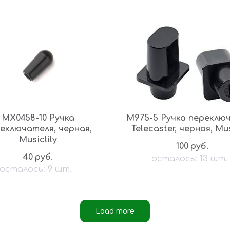
MX0458-10 Ручка
M975-5 Ручка переклю
еключателя, черная,
Telecaster, черная, Mus
Musiclily
100
руб.
40
руб.
Load more