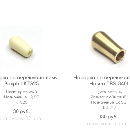
дка на переключатель
Насадка на переключ
Paxphil KTG25
Hosco TBS-340I
Цвет: кремовый
Цвет: латунь
Назначение: LP, SG
Размер: дюймовый
KTG25
Назначение: LP, SG
TBS-340I
30
руб.
130
руб.