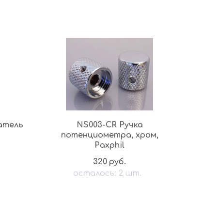
атель
NS003-CR Ручка
потенциометра, хром,
Paxphil
320
руб.