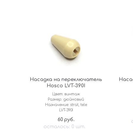
Насадка на переключатель
Наса
Hosco LVT-390I
Цвет: винтаж
Размер: дюймовый
Назначение: strat, tele
LVT-390I
60
руб.