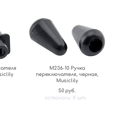
чателя
M236-10 Ручка
iclily
переключателя, черная,
Musiclily
50
руб.