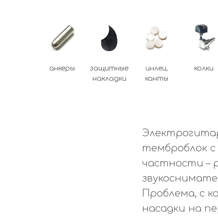
анкеры
защитные
инлеи,
колки
накладки
канты
Электрогитар
темброблок с
частности – 
звукоснимате
Проблема, с 
насадки на п