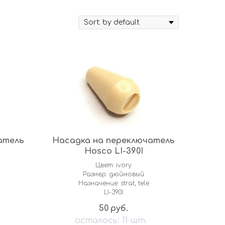
атель
Насадка на переключатель
Hosco LI-390I
Цвет: ivory
Размер: дюймовый
Назначение: strat, tele
LI-390I
50
руб.