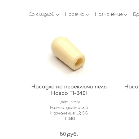
Со скидкой
Насечка
Назначение
Бр
Насадка на переключатель
Наса
Hosco TI-340I
Цвет: ivory
Размер: дюймовый
Назначение: LP, SG
TI-340I
50
руб.