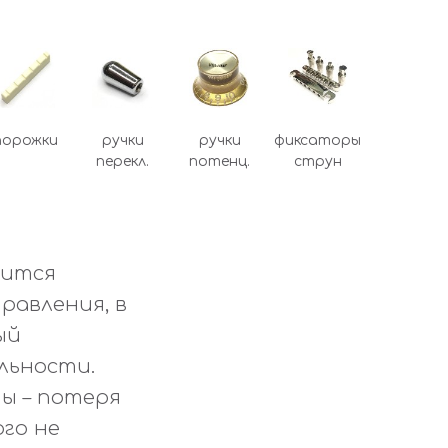
порожки
ручки
ручки
фиксаторы
перекл.
потенц.
струн
дится
равления, в
ый
льности.
ы – потеря
го не