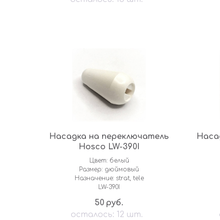
Насадка на переключатель
Наса
Hosco LW-390I
Цвет: белый
Размер: дюймовый
Назначение: strat, tele
LW-390I
50
руб.