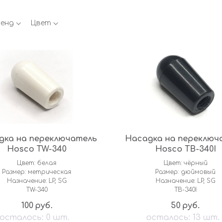
енд
Цвет
дка на переключатель
Насадка на переключ
Hosco TW-340
Hosco TB-340I
Цвет: белая
Цвет: чёрный
Размер: метрическая
Размер: дюймовый
Назначение: LP, SG
Назначение: LP, SG
TW-340
TB-340I
100
50
руб.
руб.