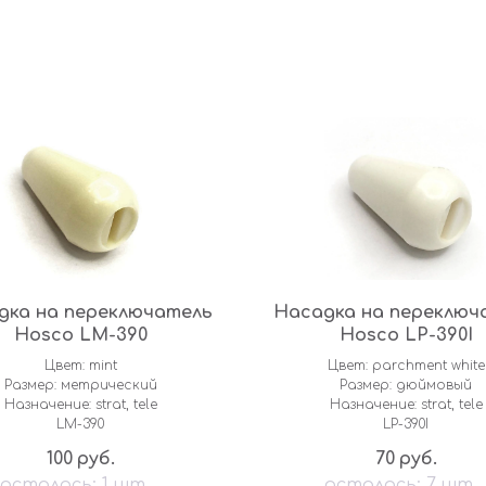
дка на переключатель
Насадка на переключ
Hosco LM-390
Hosco LP-390I
Цвет: mint
Цвет: parchment white
Размер: метрический
Размер: дюймовый
Назначение: strat, tele
Назначение: strat, tele
LM-390
LP-390I
100
70
руб.
руб.