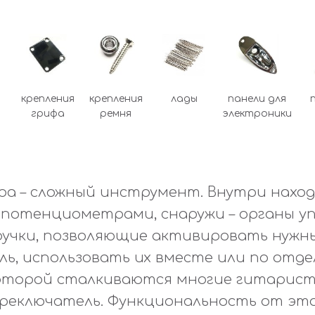
крепления
крепления
лады
панели для
грифа
ремня
электроники
а – сложный инструмент. Внутри нахо
 потенциометрами, снаружи – органы уп
ручки, позволяющие активировать нужн
ль, использовать их вместе или по отде
которой сталкиваются многие гитарист
ереключатель. Функциональность от это