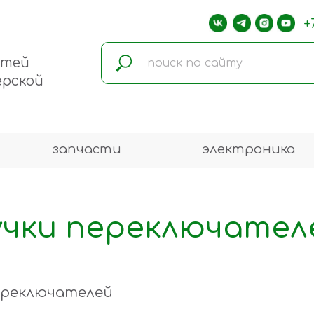
+
стей
ерской
запчасти
электроника
учки переключател
ереключателей