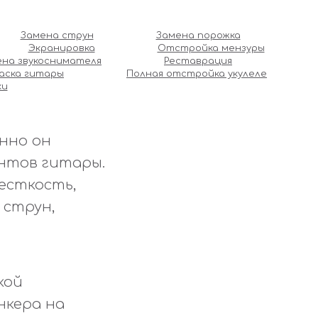
Замена струн
Замена порожка
Экранировка
Отстройка мензуры
ена звукоснимателя
Реставрация
аска гитары
Полная отстройка укулеле
ки
енно он
нтов гитары.
есткость,
струн,
кой
нкера на