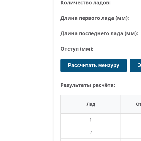
Количество ладов:
Длина первого лада (мм):
Длина последнего лада (мм):
Отступ (мм):
Рассчитать мензуру
Э
Результаты расчёта:
Лад
От
1
2