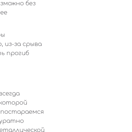
озможно без
 ее
ры
 из-за срыва
ть прогиб
всегда
 которой
ы постараемся
куратно
металлической