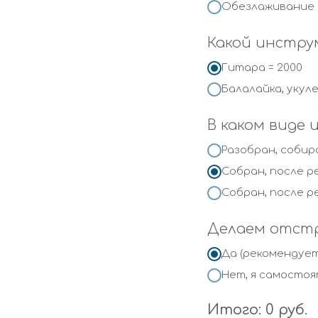
Обезлаживание 
Какой инстр
Гитара = 2000
Балалайка, укулел
В каком виде
Разобран, собир
Собран, после р
Собран, после р
Делаем отст
Да (рекомендуетс
Нет, я самосто
Итого:
0
руб.