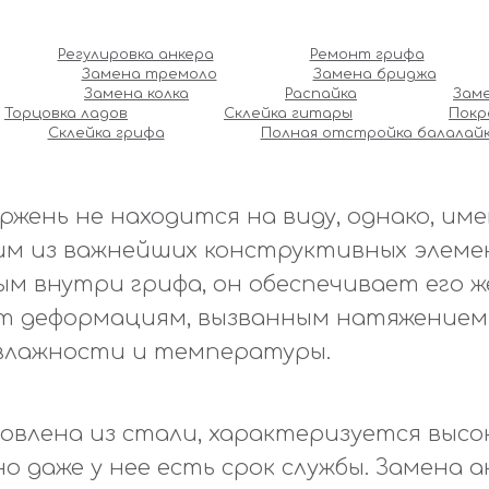
Регулировка анкера
Ремонт грифа
Замена тремоло
Замена бриджа
Замена колка
Распайка
Зам
Торцовка ладов
Склейка гитары
Покр
Склейка грифа
Полная отстройка балалай
жень не находится на виду, однако, им
им из важнейших конструктивных элеме
ым внутри грифа, он обеспечивает его ж
 деформациям, вызванным натяжением 
влажности и температуры.
овлена из стали, характеризуется высо
о даже у нее есть срок службы. Замена а