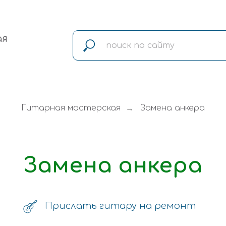
ая
Гитарная мастерская
Замена анкера
→
Замена анкера
Прислать гитару на ремонт