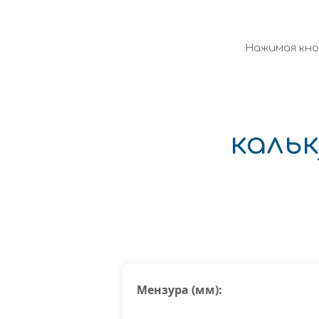
Нажимая кно
каль
Мензура (мм):