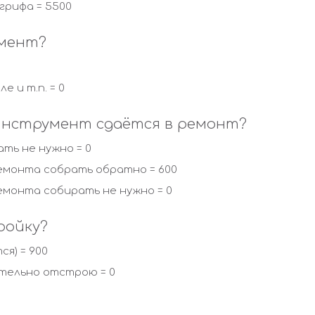
грифа = 5500
умент?
е и т.п. = 0
 инструмент сдаётся в ремонт?
ать не нужно = 0
емонта собрать обратно = 600
емонта собирать не нужно = 0
ройку?
я) = 900
ятельно отстрою = 0