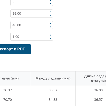
▼
▲
▼
▲
▼
▲
▼
кспорт в PDF
Длина лада 
 нуля (мм)
Между ладами (мм)
отступа)
36.37
36.37
36.00
70.70
34.33
36.57