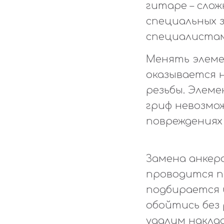
гитаре – сло
специальных 
специалистам
Менять элеме
оказывается 
резьбы. Элем
гриф невозмож
повреждениях 
Замена анкер
проводится п
подбирается 
обойтись без
удалим наклад