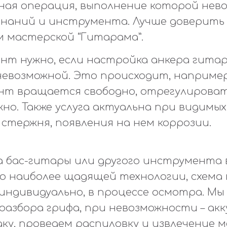
жная операция, выполнение которой нев
знаний и инструмента. Лучше доверить
 мастерской “Гитарама”.
нт нужно, если настройка анкера гита
невозможной. Это происходит, например,
ент вращается свободно, отрегулирова
но. Также услуга актуальна при видимых
стержня, появления на нем коррозии.
а бас-гитары или другого инструмента 
о наиболее щадящей технологии, схема
индивидуально, в процессе осмотра. М
 разбора грифа, при невозможности – ак
ку, проведем распиловку и извлечение 