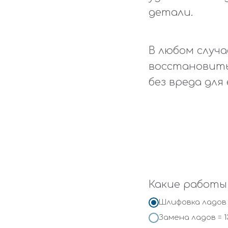
детали.
В любом случ
восстановить
без вреда для
Какие работы
Шлифовка ладов 
Замена ладов = 1