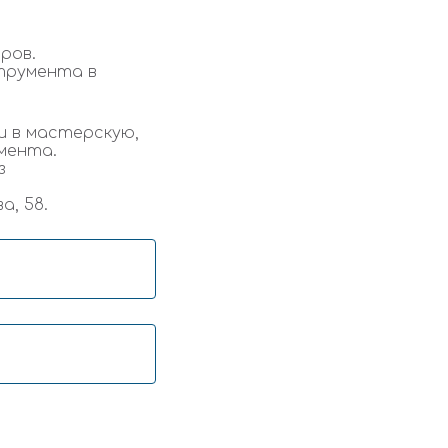
ров.
трумента в
и в мастерскую,
мента.
з
а, 58.