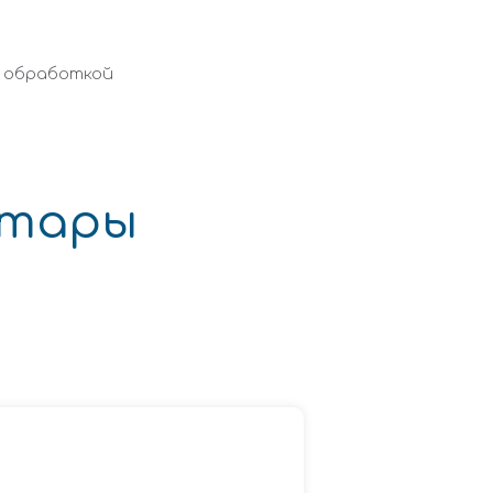
с обработкой
итары
я