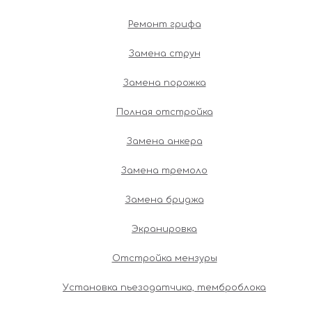
Ремонт грифа
Замена струн
Замена порожка
Полная отстройка
Замена анкера
Замена тремоло
Замена бриджа
Экранировка
Отстройка мензуры
Установка пьезодатчика, темброблока