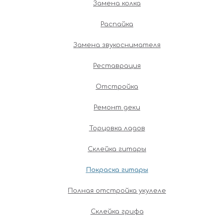
Замена колка
Распайка
Замена звукоснимателя
Реставрация
Отстройка
Ремонт деки
Торцовка ладов
Склейка гитары
Покраска гитары
Полная отстройка укулеле
Склейка грифа