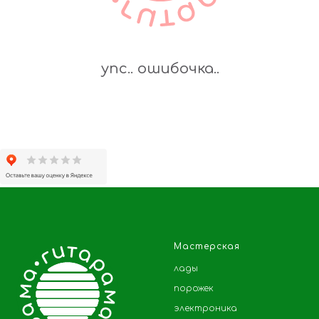
упс.. ошибочка..
Мастерская
лады
порожек
электроника