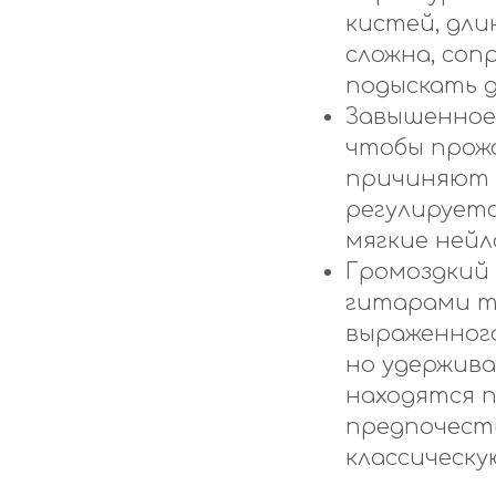
кистей, дли
сложна, соп
подыскать 
Завышенное 
чтобы прожа
причиняют 
регулируетс
мягкие нейл
Громоздкий 
гитарами т
выраженного
но удержив
находятся п
предпочесть
классическу