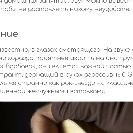
я домашних занятий. Звук можно вывест
чтобы не доставлять никому неудобств.
ние
известно, в глазах смотрящего. На звуке 
но гораздо приятнее играть на инстру
. Вдобавок, он является важной частью
трант, держащий в руках агрессивный Gib
ь же странно как рок-звезда – с классич
ашенной жемчужными вставками.