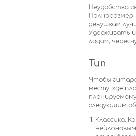
Неудобства с
Полноразмерн
девушкам луч
Удерживать и
ладам, чересч
Тип
Чтобы гитара
месту, где п
планируемому
следующим об
Классика. К
нейлоновым