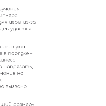
вучания.
емпляре
ля игры из-за
цев удастся
 советуют
 в порядке –
ишнего
о напрягать,
мание на
ь
во вызвано
ющий размеру