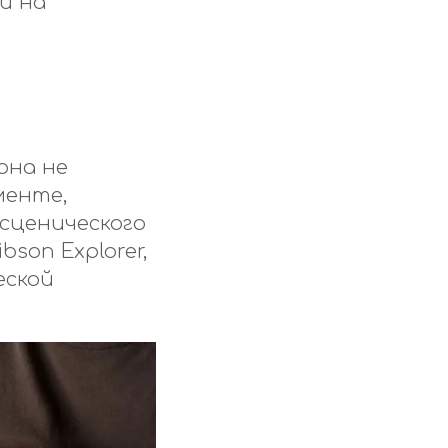
и на
она не
менте,
 сценического
son Explorer,
еской