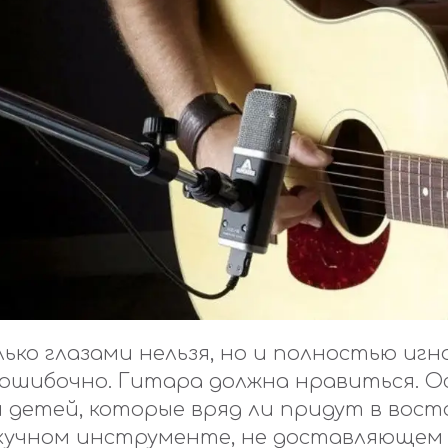
ько глазами нельзя, но и полностью иг
 ошибочно. Гитара должна нравиться. О
я детей, которые вряд ли придут в вост
скучном инструменте, не доставляющем