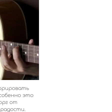
норировать
собенно это
орг от
 радости.