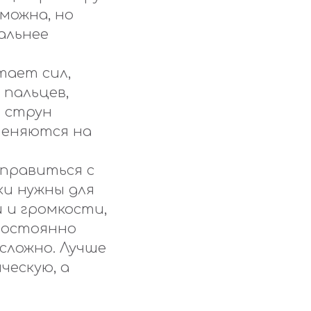
можна, но
альнее
тает сил,
 пальцев,
е струн
меняются на
справиться с
и нужны для
 и громкости,
постоянно
 сложно. Лучше
ческую, а