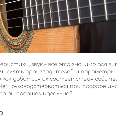
еристики, звук – все это значимо для ги
ечислять производителей и параметры
но как добиться их соответствия собст
Чем руководствоваться при
подборе и
что он подошел идеально?
о