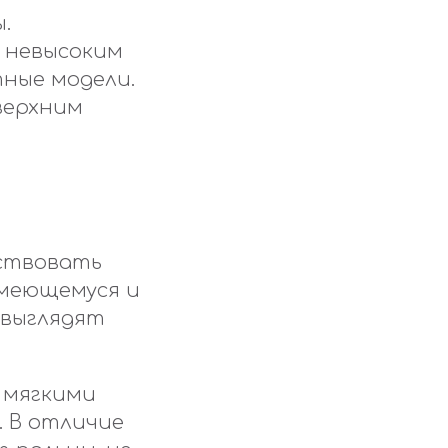
.
 невысоким
ные модели.
верхним
тствовать
имеющемуся и
 выглядят
и мягкими
. В отличие