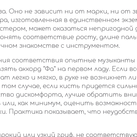
за. Оно не зависит ни от марки, ни от з
ра, изготовленная в единственном экз
тером, может оказаться непригодной д
Понять соответствие росту, длине паль
ичном знакомстве с инструментом.
ения соответствия опытные музыканты
ять аккорд “Фа” на первом ладу. Если все
ат легко и мягко, в руке не возникнет л
 том случае, если кисть придется сильн
ство дискомфорта, лучше обратить вни
ь или, как минимум, оценить возможност
и. Практика показывает, что неудобст
рокий или узкий гриф, не соответству