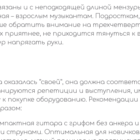
вязаны и с неподходящей длиной мензуры
ая – взрослым музыкантам. Подросткам,
ше обратить внимание на трехчетверт
х приятнее, не приходится тянуться к 
ур напрягать руки.
 оказалась “своей”, она должна соотве
ланируются репетиции и выступления, 
 к покупке оборудованию. Рекомендации
разом:
омпактная гитара с грифом без анкера 
и струнами. Оптимальная для новичков