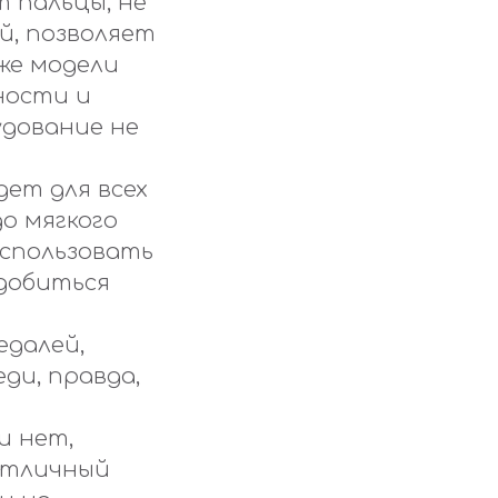
 пальцы, не
й, позволяет
же модели
ности и
удование не
дет для всех
до мягкого
использовать
 добиться
едалей,
ди, правда,
и нет,
Отличный