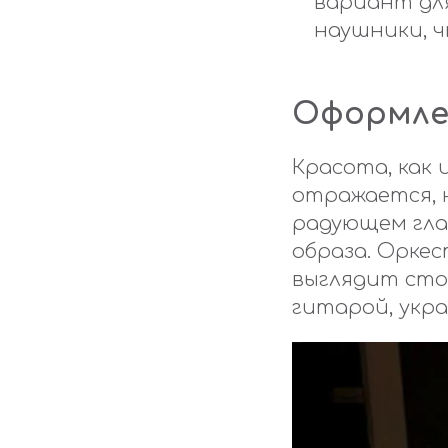
вариант дл
наушники, 
Оформле
Красота, как 
отражается, 
радующем глаз
образа. Оркес
выглядит стол
гитарой, укр