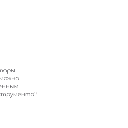
тары.
 можно
венным
нструмента
?