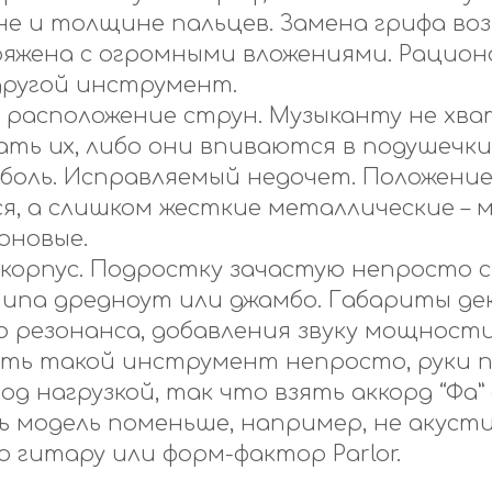
не и толщине пальцев. Замена грифа воз
ряжена с огромными вложениями. Рацион
другой инструмент.
расположение струн. Музыканту не хва
ть их, либо они впиваются в подушечки
боль. Исправляемый недочет. Положени
я, а слишком жесткие металлические – 
оновые.
корпус. Подростку зачастую непросто 
ипа дредноут или джамбо. Габариты дек
 резонанса, добавления звуку мощности
ать такой инструмент непросто, руки 
од нагрузкой, так что взять аккорд “Фа”
 модель поменьше, например, не акусти
ю гитару или форм-фактор Parlor.