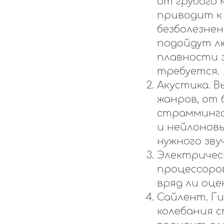
от грубого 
приводит к 
безболезне
подойдут л
плавности з
требуется.
Акустика. В
жанров, от 
страмминга
и нейлоновы
нужного зву
Электрическ
процессоров
вряд ли оце
Сайлент. Г
колебания 