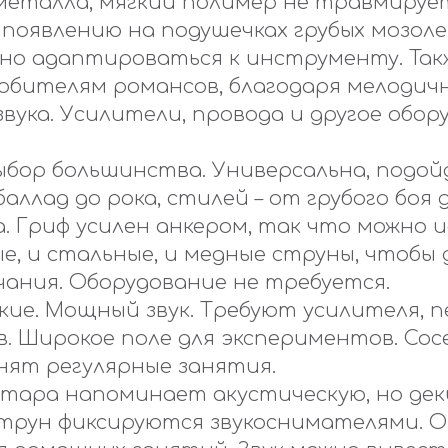
металла, мягкий полимер не травмирует
появлению на подушечках грубых мозоле
нно адаптироваться к инструменту. Так
юбителям романсов, благодаря мелодич
вука. Усилители, провода и другое обор
ыбор большинства. Универсальна, подой
баллад до рока, стилей – от грубого боя 
. Гриф усилен анкером, так что можно 
е, и стальные, и медные струны, чтобы
чания. Оборудование не требуется.
ие. Мощный звук. Требуют усилителя, п
. Широкое поле для экспериментов. Сосе
нят регулярные занятия.
итара напоминает акустическую, но дек
струн фиксируются звукоснимателями. 