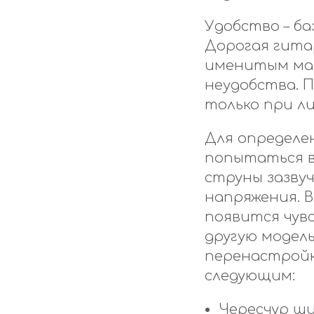
Удобство – ба
Дорогая гита
именитым мас
неудобства. 
только при л
Для определ
попытаться вз
струны зазвуч
напряжения. В
появится чув
другую модел
перенастройк
следующим:
Чересчур ши