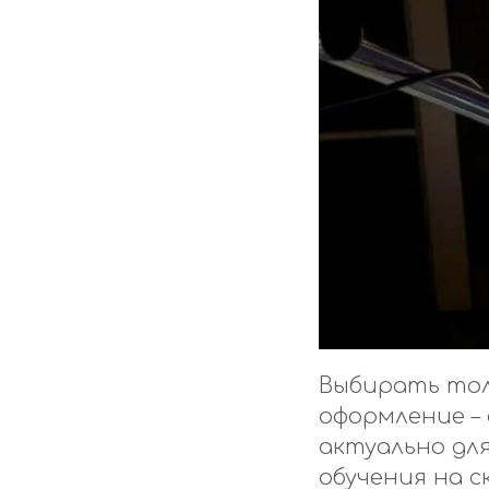
Выбирать тол
оформление –
актуально дл
обучения на 