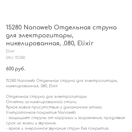
15280 Nanoweb Отдельная струна
для электрогитары,
никелированная, .080, Elixir
Elixir
SKU:
15280
600
руб.
15280 Nanoweb Отдельная струна для электрогитары,
никелированная, .080, Elixir.
Отдельная струна для электрогитары.
Оплетка из никелированной стали.
Яркое живое присутствие и динамичная атака.
Ультратонкое покрытие Nanoweb:
- защищает струны от коррозии и загрязнения, продлевая
срок их жизни и звучания;
- яркое и энергичное звучание струн без покрытия;