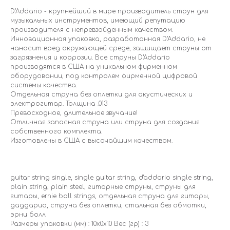
D'Addario - крупнейший в мире производитель струн для
музыкальных инструментов, имеющий репутацию
производителя с непревзойденным качеством.
Инновационная упаковка, разработанная D'Addario, не
наносит вред окружающей среде, защищает струны от
загрязнения и коррозии. Все струны D'Addario
производятся в США на уникальном фирменном
оборудовании, под контролем фирменной цифровой
системы качества.
Отдельная струна без оплетки для акустических и
электрогитар. Толщина .013
Превосходное, длительное звучание!
Отличная запасная струна или струна для создания
собственного комплекта.
Изготовлены в США с высочайшим качеством.
guitar string single, single guitar string, d'addario single string,
plain string, plain steel, гитарные струны, струны для
гитары, ernie ball strings, отдельная струна для гитары,
даддарио, струна без оплетки, стальная без обмотки,
эрни болл
Размеры упаковки (мм) : 10х0х10 Вес (гр) : 3