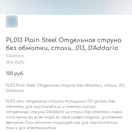
PL013 Plain Steel Отдельная струна
без обмотки, сталь, .013, D'Addario
D'Addario
SKU:
PL013
100
руб.
PL013 Plain Steel Отдельная струна без обмотки, сталь, .013,
D'Addario
PL013 это отдельная струна толщиной .013 дюйма без
обмотки для акустических и электрогитар.
Отдельные струны D'Addario из стали без обмотки очень
популярны во всем мире за свое превосходное, длительно
звучание. Они отлично подходят как для акустических,
так и для электрогитар.