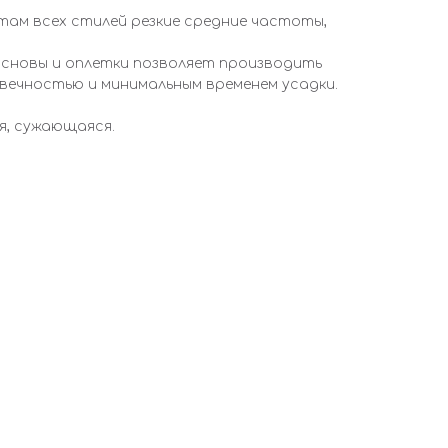
там всех стилей резкие средние частоты,
новы и оплетки позволяет производить
вечностью и минимальным временем усадки.
я, сужающаяся.