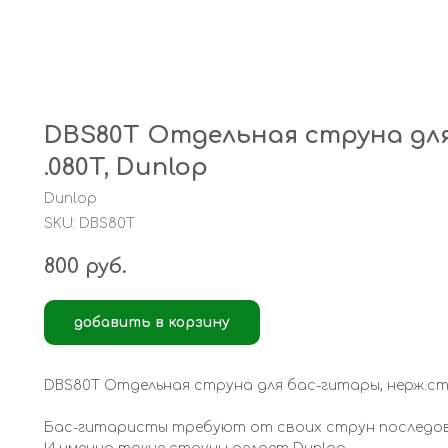
DBS80T Отдельная струна для
.080T, Dunlop
Dunlop
SKU:
DBS80T
800
руб.
добавить в корзину
DBS80T Отдельная струна для бас-гитары, нерж.стал
Бас-гитаристы требуют от своих струн последов