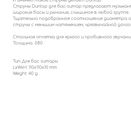
И именно такие струны делает Dunlop.
Струны Dunlop для бас-гитар предлагают музыкан
широкие басы и рычание, слышимое в любой группе.
Тщательно подобранное соотношение диаметра ос
струны с меньшим натяжением, чрезвычайной долго
Стальная оплетка для яркого и пробивного звучани
Толщина: .080
Тип: Для бас гитары
LxWxH: 110x110x10 mm
Weight: 40 g