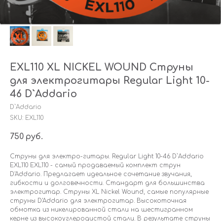
EXL110 XL NICKEL WOUND Струны
для электрогитары Regular Light 10-
46 D`Addario
D`Addario
SKU:
EXL110
750
руб.
Струны для электро-гитары. Regular Light 10-46 D`Addario
EXL110 EXL110 - самый продаваемый комплект струн
D'Addario. Предлагает идеальное сочетание звучания,
гибкости и долговечности. Стандарт для большинства
электрогитар. Струны XL Nickel Wound, самые популярные
струны D'Addario для электрогитар. Высокоточная
обмотка из никелированной стали на шестигранном
керне из высокоуглеродистой стали. В результате струны