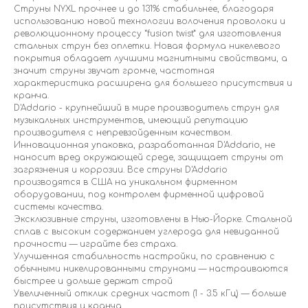
Струны NYXL прочнее и до 131% стабильнее, благодаря
использованию новой технологии волочения проволоки и
революционному процессу “fusion twist” для изготовления
стальных струн без оплетки. Новая формула никелевого
покрытия обладает лучшими магнитными свойствами, а
значит струны звучат громче, частотная
характеристика расширена для большего присутствия и
кранча.
D'Addario - крупнейший в мире производитель струн для
музыкальных инструментов, имеющий репутацию
производителя с непревзойденным качеством.
Инновационная упаковка, разработанная D'Addario, не
наносит вред окружающей среде, защищает струны от
загрязнения и коррозии. Все струны D'Addario
производятся в США на уникальном фирменном
оборудовании, под контролем фирменной цифровой
системы качества.
Эксклюзивные струны, изготовлены в Нью-Йорке. Стальной
сплав с высоким содержанием углерода для невиданной
прочности — играйте без страха.
Улучшенная стабильность настройки, по сравнению с
обычными никелированными струнами — настраиваются
быстрее и дольше держат строй
Увеличенный отклик средних частот (1 - 3.5 кГц) — больше
присутствия и кранча.