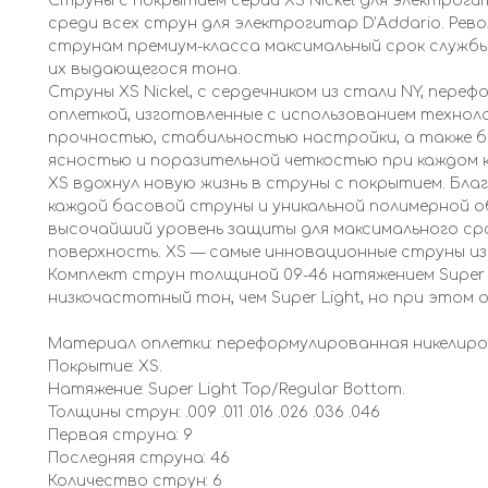
Струны с покрытием серии XS Nickel для электрог
среди всех струн для электрогитар D’Addario. Ре
струнам премиум-класса максимальный срок службы
их выдающегося тона.
Струны XS Nickel, с сердечником из стали NY, пер
оплеткой, изготовленные с использованием техноло
прочностью, стабильностью настройки, а также б
ясностью и поразительной четкостью при каждом ка
XS вдохнул новую жизнь в струны с покрытием. Бл
каждой басовой струны и уникальной полимерной о
высочайший уровень защиты для максимального ср
поверхность. XS — самые инновационные струны из
Комплект струн толщиной 09-46 натяжением Super L
низкочастотный тон, чем Super Light, но при этом
Материал оплетки: переформулированная никелиро
Покрытие: XS.
Натяжение: Super Light Top/Regular Bottom.
Толщины струн: .009 .011 .016 .026 .036 .046
Первая струна: 9
Последняя струна: 46
Количество струн: 6