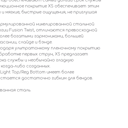
итар обеспечивают самый долгий срок службы
волюционное покрытие XS обеспечивает этим
 и мягкие, быстрые ощущения, не приглушая
еформулированной никелированной стальной
гии Fusion Twist, отличаются превосходной
олее богатыми гармониками, большей
сании, слайде и бэнде.
агодаря ультратонкому пленочному покрытию
бработке первых струн, XS предлагает
ока службы и необычайно гладкую
 когда-либо созданных.
ight Top/Reg Bottom имеет более
 остается достаточно гибким для бендов.
ванная сталь.