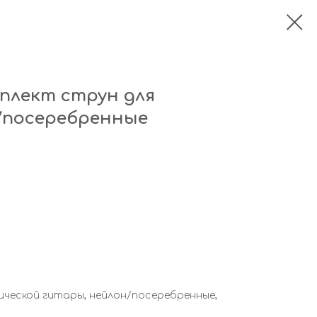
мплект струн для
/посеребренные
сической гитары, нейлон/посеребренные,