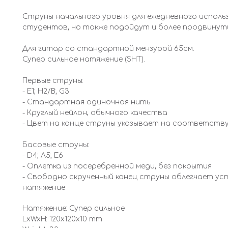
Струны начального уровня для ежедневного исполь
студентов, но также подойдут и более продвину
Для гитар со стандартной мензурой 65см.
Супер сильное натяжение (SHT).
Первые струны:
- E1; H2/B; G3
- Стандартная одиночная нить
- Круглый нейлон, обычного качества
- Цвет на конце струны указывает на соответств
Басовые струны:
- D4; A5; E6
- Оплетка из посеребренной меди, без покрытия
- Свободно скрученный конец струны облегчает у
натяжение
Натяжение: Супер сильное
LxWxH: 120x120x10 mm