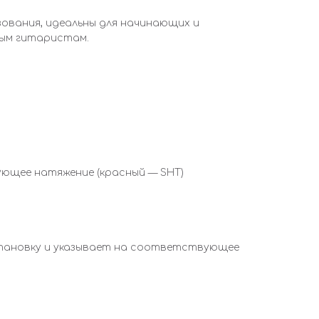
зования, идеальны для начинающих и
тым гитаристам.
ующее натяжение (красный — SHT)
становку и указывает на соответствующее