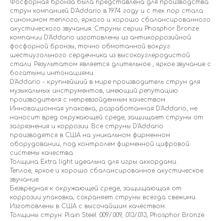
Фосфорная бронза была представлена для производства
струн компанией D'Addario в 1974 году и с тех пор стала
синонимом теплого, яркого и хорошо сбалансированного
акустического звучания. Струны серии Phosphor Bronze
компании D'Addario изготовлены из антикоррозийной
фосфорной бронзы, точно обмотанной вокруг
шестиугольного сердечника из высокоуглеродистой
стали. Результатом является длительное , яркое звучание с
богатыми интонациями.
D'Addario - крупнейший в мире производитель струн для
музыкальных инструментов, имеющий репутацию
производителя с непревзойденным качеством.
Инновационная упаковка, разработанная D'Addario, не
наносит вред окружающей среде, защищает струны от
загрязнения и коррозии. Все струны D'Addario
производятся в США на уникальном фирменном
оборудовании, под контролем фирменной цифровой
системы качества.
Толщина Extra light идеальна для игры аккордами.
Теплое, яркое и хорошо сбалансированное акустическое
звучание.
Безвредная к окружающей среде, защищающая от
коррозии упаковка, сохраняет струны всегда свежими.
Изготовлены в США с высочайшим качеством.
Толщины струн: Plain Steel .009/.009, .013/.013, Phosphor Bronze