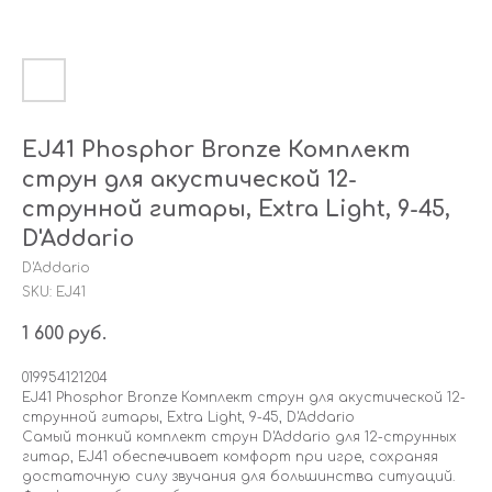
EJ41 Phosphor Bronze Комплект
струн для акустической 12-
струнной гитары, Extra Light, 9-45,
D'Addario
D'Addario
SKU:
EJ41
1 600
руб.
019954121204
EJ41 Phosphor Bronze Комплект струн для акустической 12-
струнной гитары, Extra Light, 9-45, D'Addario
Самый тонкий комплект струн D'Addario для 12-струнных
гитар, EJ41 обеспечивает комфорт при игре, сохраняя
достаточную силу звучания для большинства ситуаций.