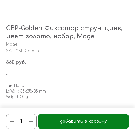
GBP-Golden Фиксатор струн, цинк,
цвет золото, набор, Moge
Moge
SKU:
GBP-Golden
360
руб.
-
Тип: Пины
LxWxH: 35x35x35 mm
Weight: 30 g
добавить в корзину