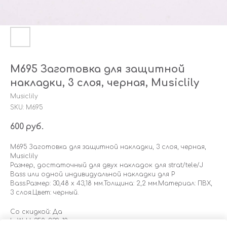
M695 Заготовка для защитной
накладки, 3 слоя, черная, Musiclily
Musiclily
SKU:
M695
600
руб.
M695 Заготовка для защитной накладки, 3 слоя, черная,
Musiclily
Размер, достаточный для двух накладок для strat/tele/J
Bass или одной индивидуальной накладки для P
Bass.Размер: 30,48 х 43,18 мм.Толщина: 2,2 мм.Материал: ПВХ,
3 слоя.Цвет: черный.
Со скидкой: Да
LxWxH: 350x230x10 mm