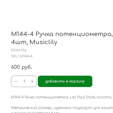
M144-4 Ручка потенциометра, L
4шт, Musiclily
Musiclily
SKU:
M144-4
600
руб.
добавить в корзину
M144-4 Ручка потенциометра, Les Paul Style, золото, 
Метрический размер, идеально подходит для азиат