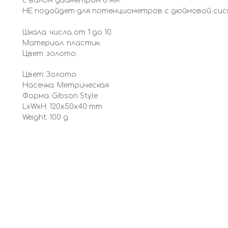
с валом диаметром 6 мм.
НЕ подойдет для потенциометров с дюймовой систем
Шкала: числа от 1 до 10.
Материал: пластик.
Цвет: золото.
Цвет: Золото
Насечка: Метрическая
Форма: Gibson Style
LxWxH: 120x50x40 mm
Weight: 100 g