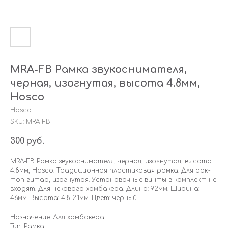
MRA-FB Рамка звукоснимателя,
черная, изогнутая, высота 4.8мм,
Hosco
Hosco
SKU:
MRA-FB
300
руб.
MRA-FB Рамка звукоснимателя, черная, изогнутая, высота
4.8мм, Hosco. Традиционная пластиковая рамка. Для арк-
топ гитар, изогнутая. Установочные винты в комплект не
входят. Для некового хамбакера. Длина: 92мм. Ширина:
46мм. Высота: 4.8-2.1мм. Цвет: черный.
Назначение: Для хамбакера
Тип: Рамка