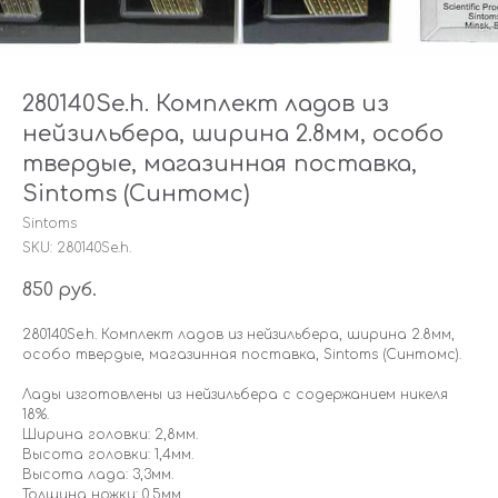
280140Se.h. Комплект ладов из
нейзильбера, ширина 2.8мм, особо
твердые, магазинная поставка,
Sintoms (Синтомс)
Sintoms
SKU:
280140Se.h.
850
руб.
280140Se.h. Комплект ладов из нейзильбера, ширина 2.8мм,
особо твердые, магазинная поставка, Sintoms (Синтомс).
Лады изготовлены из нейзильбера с содержанием никеля
18%.
Ширина головки: 2,8мм.
Высота головки: 1,4мм.
Высота лада: 3,3мм.
Толщина ножки: 0,5мм.