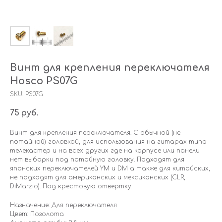
Винт для крепления переключателя
Hosco PS07G
SKU:
PS07G
75
руб.
Винт для крепления переключателя. С обычной (не
потайной) головкой, для использования на гитарах типа
телекастер и на всех других где на корпусе или панели
нет выборки под потайную головку. Подходят для
японских переключателей YM и DM а также для китайских,
не подходят для американских и мексиканских (CLR,
DiMarzio). Под крестовую отвертку.
Назначение: Для переключателя
Цвет: Позолота