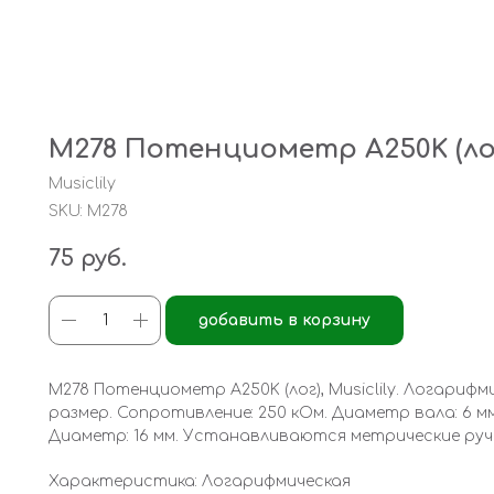
M278 Потенциометр A250K (лог)
Musiclily
SKU:
M278
75
руб.
добавить в корзину
M278 Потенциометр A250K (лог), Musiclily. Логари
размер. Сопротивление: 250 кОм. Диаметр вала: 6 мм,
Диаметр: 16 мм. Устанавливаются метрические руч
Характеристика: Логарифмическая