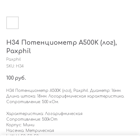
H34 Потенциометр A500K (лог),
Paxphil
Paxphil
SKU:
H34
100
руб.
H34 Потенциометр A500K (лог), Paxphil. Диаметр: 16мм.
Длина штока: 18мм. Логарифмическая характеристика.
Сопротивление: 500 кОм.
Характеристика: Логарифмическая
Сопротивление: 500kOm
Корпус: Мини
Насечка: Метрическая
LxWxH: 50x50x50 mm