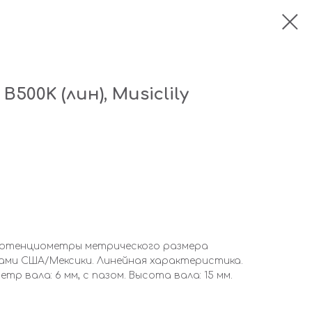
500K (лин), Musiclily
y. Потенциометры метрического размера
ами США/Мексики. Линейная характеристика.
р вала: 6 мм, с пазом. Высота вала: 15 мм.