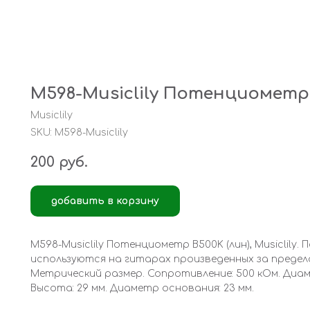
M598-Musiclily Потенциометр B
Musiclily
SKU:
M598-Musiclily
200
руб.
добавить в корзину
M598-Musiclily Потенциометр B500K (лин), Musiclil
используются на гитарах произведенных за предел
Метрический размер. Сопротивление: 500 кОм. Диамет
Высота: 29 мм. Диаметр основания: 23 мм.