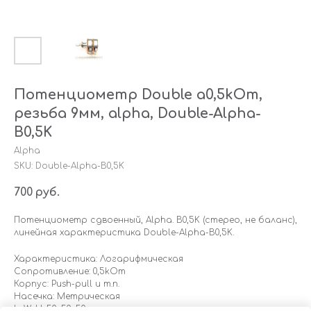
Потенциометр Double a0,5kOm,
резьба 9мм, alpha, Double-Alpha-
B0,5K
Alpha
SKU:
Double-Alpha-B0,5K
700
руб.
Потенциометр сдвоенный, Alpha. B0,5K (стерео, не баланс),
линейная характеристика Double-Alpha-B0,5K.
Характеристика: Логарифмическая
Сопротивление: 0,5kOm
Корпус: Push-pull и т.п.
Насечка: Метрическая
LxWxH: 50x50x50 mm