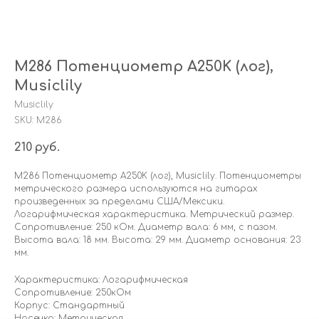
M286 Потенциометр A250K (лог),
Musiclily
Musiclily
SKU:
M286
210
руб.
M286 Потенциометр A250K (лог), Musiclily. Потенциометры
метрического размера используются на гитарах
произведенных за пределами США/Мексики.
Логарифмическая характеристика. Метрический размер.
Сопротивление: 250 кОм. Диаметр вала: 6 мм, с пазом.
Высота вала: 18 мм. Высота: 29 мм. Диаметр основания: 23
мм.
Характеристика: Логарифмическая
Сопротивление: 250кОм
Корпус: Стандартный
Насечка: Метрическая