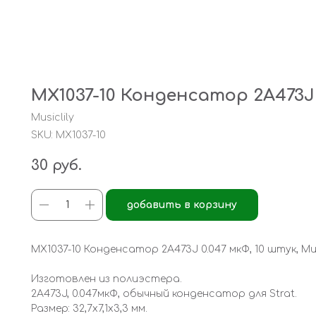
MX1037-10 Конденсатор 2A473J 0
Musiclily
SKU:
MX1037-10
30
руб.
добавить в корзину
MX1037-10 Конденсатор 2A473J 0.047 мкФ, 10 штук, Musi
Изготовлен из полиэстера.
2A473J, 0.047мкФ, обычный конденсатор для Strat.
Размер: 32,7х7,1х3,3 мм.