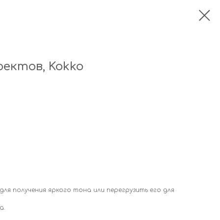
фектов, Kokko
ля получения яркого тона или перегрузить его для
а.