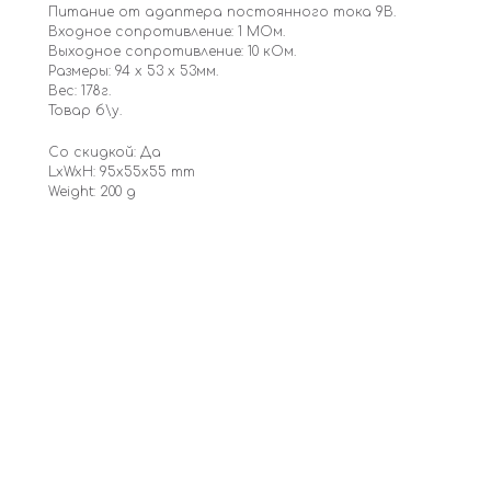
Питание от адаптера постоянного тока 9В.
Входное сопротивление: 1 МОм.
Выходное сопротивление: 10 кОм.
Размеры: 94 х 53 х 53мм.
Вес: 178г.
Товар б\у.
Со скидкой: Да
LxWxH: 95x55x55 mm
Weight: 200 g