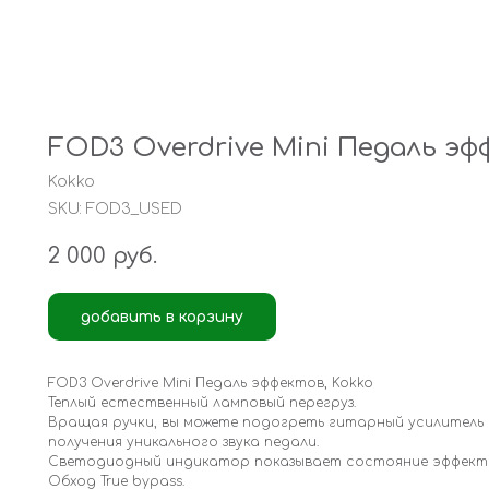
FOD3 Overdrive Mini Педаль эф
Kokko
SKU:
FOD3_USED
2 000
руб.
добавить в корзину
FOD3 Overdrive Mini Педаль эффектов, Kokko
Теплый естественный ламповый перегруз.
Вращая ручки, вы можете подогреть гитарный усилитель д
получения уникального звука педали.
Светодиодный индикатор показывает состояние эффект
Обход True bypass.