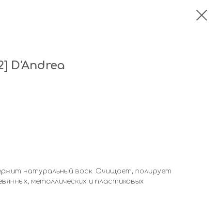
] D'Andrea
одержит натуральный воск. Очищает, полирует
вянных, металлических и пластиковых