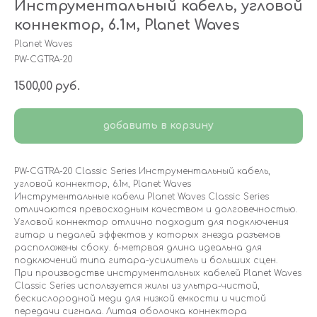
Инструментальный кабель, угловой
коннектор, 6.1м, Planet Waves
Planet Waves
PW-CGTRA-20
1500,00
руб.
добавить в корзину
PW-CGTRA-20 Classic Series Инструментальный кабель,
угловой коннектор, 6.1м, Planet Waves
Инструментальные кабели Planet Waves Classic Series
отличаются превосходным качеством и долговечностью.
Угловой коннектор отлично подходит для подключения
гитар и педалей эффектов у которых гнезда разъемов
расположены сбоку. 6-метрвая длина идеальна для
подключений типа гитара-усилитель и больших сцен.
При производстве инструментальных кабелей Planet Waves
Classic Series используется жилы из ультра-чистой,
бескислородной меди для низкой емкости и чистой
передачи сигнала. Литая оболочка коннектора