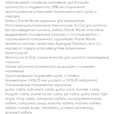
обеспечивает снижение натяжения для большей
прочности и надежности. 90%-ое спиральное
экранирование устраняет практически все шумы и
наводки.
Кабели Planet Waves идеальны для музыкантов.
Использующие уникальную технологию In=Out для чистого
воспроизведения сигнала, кабели Planet Waves способны
выдерживать концертные нагрузки и поставляются с
ограниченной пожизненной гарантией. Planet Waves
является частью семейства брендов D'Addario and Co.,
мирового лидера в производстве музыкальных
аксессуаров.
Технология In=Out: низкая емкость для чистого прохождения
сигнала.
Литая оболочка коннектора защищает и снижает
натяжение.
Экранирование подавляет шумы и помехи.
Коннекторы: 1/4"(6,35 мм) угловой и 1/4"(6,35 мм)прямой.
Ограниченная пожизненная гарантия.
guitar cable, instrument cable, guitar cord, monster cable,
mogami cable, planet waves cable, pw cable, guitar lead, right
angle, long cable, гитарный кабель, инструментальный
кабель, гитарный шнур, монстр кабель, могами кабель,
кабель плэнет вэйвс, пв кабель, угловой коннектор,
длинный кабель