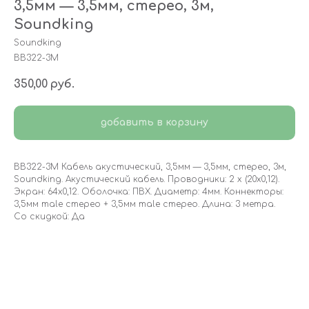
3,5мм — 3,5мм, стерео, 3м,
Soundking
Soundking
BB322-3M
350,00
руб.
добавить в корзину
BB322-3M Кабель акустический, 3,5мм — 3,5мм, стерео, 3м,
Soundking. Акустический кабель. Проводники: 2 х (20х0,12).
Экран: 64х0,12. Оболочка: ПВХ. Диаметр: 4мм. Коннекторы:
3,5мм male стерео + 3,5мм male стерео. Длина: 3 метра.
Со скидкой: Да